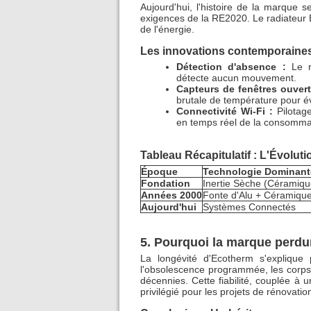
Aujourd'hui, l'histoire de la marque 
exigences de la RE2020. Le radiateur 
de l'énergie.
Les innovations contemporaines
Détection d'absence :
Le ra
détecte aucun mouvement.
Capteurs de fenêtres ouvert
brutale de température pour évi
Connectivité Wi-Fi :
Pilotage
en temps réel de la consommat
Tableau Récapitulatif : L'Évolu
Époque
Technologie Dominant
Fondation
Inertie Sèche (Céramiqu
Années 2000
Fonte d'Alu + Céramiqu
Aujourd'hui
Systèmes Connectés
5. Pourquoi la marque perdur
La longévité d'Ecotherm s'explique
l'obsolescence programmée, les corps
décennies. Cette fiabilité, couplée à 
privilégié pour les projets de rénovatio