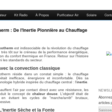
ateur
Kit Radio
À Propos
Purificateur Air
Solaire
Cont
rm : De l'Inertie Pionnière au Chauffage
cotherm
est indissociable de la révolution du chauffage
nt très tôt sur le créneau de la performance énergétique,
on du confort thermique en France. Retour sur l'histoire
ni les standards du secteur.
 avec la convection classique
otherm réside dans un constat simple : le chauffage
 était inefficace, énergivore et inconfortable. Dès sa
ologie hybride inspirée du chauffage central : l'
inertie
.
auffent l'air par contact direct avec une résistance, les
NEWSL
oduit le concept de
chaleur douce
. L'objectif était de
Abonnez
 en évitant les cycles de "marche/arrêt" brutaux,
essive.
articles 
Email
'Inertie Sèche et la Fonte