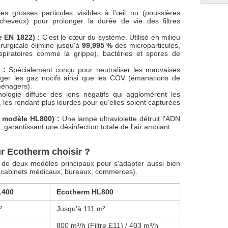
es grosses particules visibles à l'œil nu (poussières
 cheveux) pour prolonger la durée de vie des filtres
e EN 1822) :
C'est le cœur du système. Utilisé en milieu
hirurgicale élimine jusqu'à
99,995 %
des microparticules,
espiratoires comme la grippe), bactéries et spores de
 :
Spécialement conçu pour neutraliser les mauvaises
iéger les gaz nocifs ainsi que les COV (émanations de
ménagers).
ologie diffuse des ions négatifs qui agglomèrent les
, les rendant plus lourdes pour qu'elles soient capturées
le modèle HL800) :
Une lampe ultraviolette détruit l'ADN
, garantissant une désinfection totale de l'air ambiant.
ur Ecotherm choisir ?
de deux modèles principaux pour s'adapter aussi bien
s (cabinets médicaux, bureaux, commerces).
L400
Ecotherm HL800
²
Jusqu'à 111 m²
800 m³/h (Filtre E11) / 403 m³/h