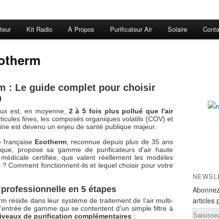
teur
Kit Radio
À Propos
Purificateur Air
Solaire
Conta
cotherm
rm : Le guide complet pour choisir
0
aux est, en moyenne,
2 à 5 fois plus pollué que l'air
articules fines, les composés organiques volatils (COV) et
aine est devenu un enjeu de santé publique majeur.
e française
Ecotherm
, reconnue depuis plus de 35 ans
ique, propose sa gamme de purificateurs d'air haute
 médicale certifiée, que valent réellement les modèles
? Comment fonctionnent-ils et lequel choisir pour votre
NEWSL
n professionnelle en 5 étapes
Abonnez
articles 
rm réside dans leur système de traitement de l’air multi-
'entrée de gamme qui se contentent d'un simple filtre à
Email
iveaux de purification complémentaires
: