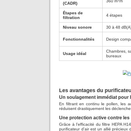
360 m³/h
(CADR)
Étapes de
4 étapes
filtration
Niveau sonore
30 à 48 dB(A
Fonctionnalités
Design compa
Chambres, sa
Usage idéal
bureaux
Les avantages du purificateu
Un soulagement immédiat pour l
En filtrant en continu le pollen, les 
réduisent drastiquement les déclencheu
Une protection active contre les
Grâce à l'efficacité du filtre HEPA H1
purificateur d'air est un allié précieu