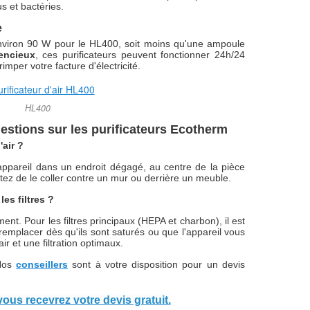
s et bactéries.
e
viron 90 W pour le HL400, soit moins qu'une ampoule
lencieux
, ces purificateurs peuvent fonctionner 24h/24
imper votre facture d'électricité.
HL400
estions sur les purificateurs Ecotherm
'air ?
'appareil dans un endroit dégagé, au centre de la pièce
vitez de le coller contre un mur ou derrière un meuble.
les filtres ?
ment. Pour les filtres principaux (HEPA et charbon), il est
s remplacer dès qu'ils sont saturés ou que l'appareil vous
air et une filtration optimaux.
Nos
conseillers
sont à votre disposition pour un devis
vous recevrez votre devis gratuit.