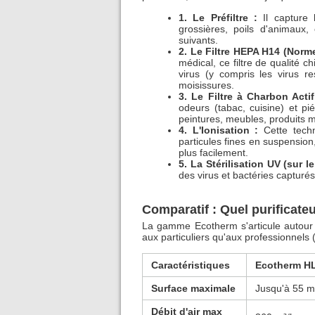
1. Le Préfiltre :
Il capture l
grossières, poils d'animaux,
suivants.
2. Le Filtre HEPA H14 (Norm
médical, ce filtre de qualité c
virus (y compris les virus r
moisissures.
3. Le Filtre à Charbon Actif
odeurs (tabac, cuisine) et p
peintures, meubles, produits 
4. L'Ionisation :
Cette techn
particules fines en suspension
plus facilement.
5. La Stérilisation UV (sur 
des virus et bactéries capturés
Comparatif : Quel purificate
La gamme Ecotherm s'articule autour 
aux particuliers qu'aux professionnel
Caractéristiques
Ecotherm H
Surface maximale
Jusqu'à 55 m
Débit d'air max