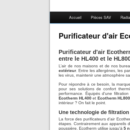
Accueil
Pièces SAV
Radia
Purificateur d'air E
Purificateur d'air Ecothe
entre le HL400 et le HL80
L’air de nos maisons et de nos bure
extérieur
. Entre les allergènes, les p
les virus, maintenir une atmosphère s
Pour répondre à ce besoin, la marqu
pour ses solutions de confort therm
performance. Équipés d'une filtration
Ecotherm HL400
et
Ecotherm HL800
intérieur ? On fait le point.
Une technologie de filtratio
La force des purificateurs d’air Ecothe
étapes. Contrairement aux appareils d
poussière, Ecotherm utilise jusqu'à
5 n