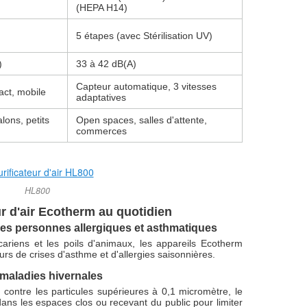
(HEPA H14)
5 étapes (avec Stérilisation UV)
)
33 à 42 dB(A)
Capteur automatique, 3 vitesses
ct, mobile
adaptatives
lons, petits
Open spaces, salles d'attente,
commerces
HL800
r d'air Ecotherm au quotidien
es personnes allergiques et asthmatiques
acariens et les poils d'animaux, les appareils Ecotherm
rs de crises d'asthme et d'allergies saisonnières.
 maladies hivernales
4 contre les particules supérieures à 0,1 micromètre, le
x dans les espaces clos ou recevant du public pour limiter