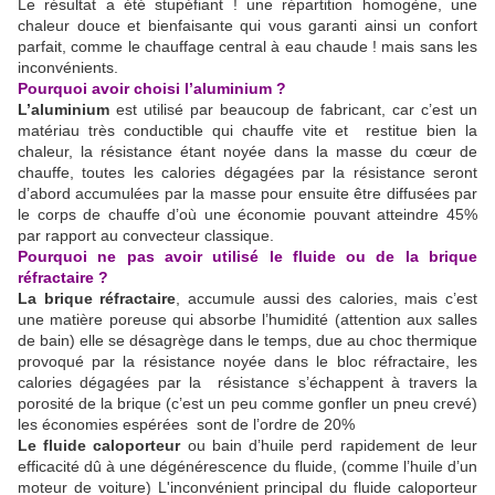
Le résultat a été stupéfiant ! une répartition homogène, une
chaleur douce et bienfaisante qui vous garanti ainsi un confort
parfait, comme le chauffage central à eau chaude ! mais sans les
inconvénients.
Pourquoi avoir choisi l’aluminium ?
L’aluminium
est utilisé par beaucoup de fabricant, car c’est un
matériau très conductible qui chauffe vite et restitue bien la
chaleur, la résistance étant noyée dans la masse du cœur de
chauffe, toutes les calories dégagées par la résistance seront
d’abord accumulées par la masse pour ensuite être diffusées par
le corps de chauffe d’où une économie pouvant atteindre 45%
par rapport au convecteur classique.
Pourquoi ne pas avoir utilisé le fluide ou de la brique
réfractaire ?
La brique réfractaire
, accumule aussi des calories, mais c’est
une matière poreuse qui absorbe l’humidité (attention aux salles
de bain) elle se désagrège dans le temps, due au choc thermique
provoqué par la résistance noyée dans le bloc réfractaire, les
calories dégagées par la résistance s’échappent à travers la
porosité de la brique (c’est un peu comme gonfler un pneu crevé)
les économies espérées sont de l’ordre de 20%
Le fluide caloporteur
ou bain d’huile perd rapidement de leur
efficacité dû à une dégénérescence du fluide, (comme l’huile d’un
moteur de voiture) L'inconvénient principal du fluide caloporteur