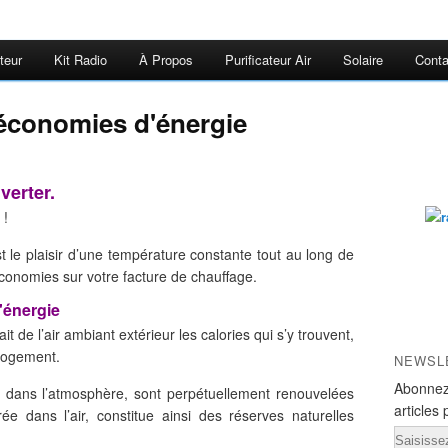
teur
Kit Radio
À Propos
Purificateur Air
Solaire
Conta
économies d'énergie
verter.
 !
est le plaisir d’une température constante tout au long de
économies sur votre facture de chauffage.
'énergie
ait de l’air ambiant extérieur les calories qui s’y trouvent,
 logement.
NEWSL
Abonnez
s dans l’atmosphère, sont perpétuellement renouvelées
articles 
rée dans l’air, constitue ainsi des réserves naturelles
Email