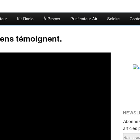
teur
Kit Radio
À Propos
Purificateur Air
Solaire
Conta
ens témoignent.
NEWSL
Abonnez
articles 
Email