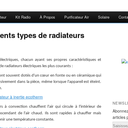
teur
Kit Radio
À Propos
Purificateur Air
Solaire
Conta
rents types de radiateurs
 électriques, chacun ayant ses propres caractéristiques et
e radiateurs électriques les plus courants :
sont souvent dotés d'un cœur en fonte ou en céramique qui
ssivement dans la pièce, même lorsque l'appareil est éteint.
e.
NEWSL
rs à convection chauffent l'air qui circule à l'intérieur de
Abonnez
scendant de l'air chaud. Ils sont rapides à chauffer mais
articles 
enir une température constante.
Email