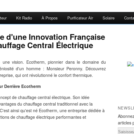
teur
Kit Radio
À Propos
Purificateur Air
Solaire
Conta
re d'une Innovation Française
auffage Central Électrique
e une vision. Ecotherm, pionnier dans le domaine du
ngéniosité d'un homme : Monsieur Peronny. Découvrez
treprise, qui ont révolutionné le confort thermique.
ur Derrière Ecotherm
ncept de chauffage central électrique. Son idée
vantages du chauffage central traditionnel avec la
NEWSL
ité. C'est ainsi qu'est né Ecotherm, une entreprise dédiée à
Abonnez
lutions de chauffage électrique performantes et
articles 
Email